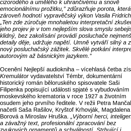
cizorodého a umělého k uhrančivému a snově
emocionálnímu prožitku,” zdůrazňuje porota, která
zároveň hodnotí vypravěčský výkon Vasila Fridrich
„Ten zde zúročuje mnohaletou interpretační zkuše
jeho projev je v tom nejlepším slova smyslu sebejis
klidný, bez zakolísání provádí posluchače nejmen
detaily děje, udržuje napětí. Umně vytváří silný a 
nový posluchačský zážitek. Skvělé potkání interpr
autorovým až básnickým jazykem.”
Ocenění Nejlepší audiokniha – vícehlasá četba zí
Kremulátor
vydavatelství Témbr, dokumentární
historický román běloruského spisovatele Saši
Filipenka popisující události spjaté s vybudováním
moskevského krematoria v roce 1927 a životním
osudem jeho prvního ředitele. V režii Petra Manča
načetli Saša Rašilov, Kryštof Krhovják, Magdalena
Borová a Miroslav Hruška.
„Výborní herci, intelige
a závažný text, profesionální zpracování bez
zvukových ornamentů a schválností. Strhující i