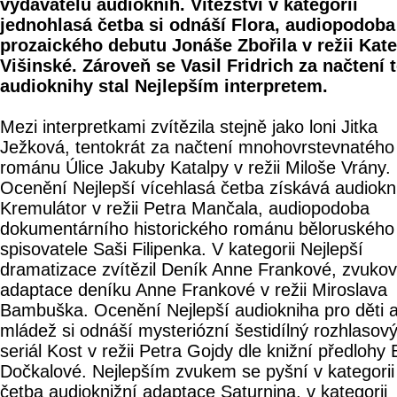
vydavatelů audioknih. Vítězství v kategorii
jednohlasá četba si odnáší Flora, audiopodoba
prozaického debutu Jonáše Zbořila v režii Kate
Višinské. Zároveň se Vasil Fridrich za načtení 
audioknihy stal Nejlepším interpretem.
Mezi interpretkami zvítězila stejně jako loni Jitka
Ježková, tentokrát za načtení mnohovrstevnatého
románu Úlice Jakuby Katalpy v režii Miloše Vrány.
Ocenění Nejlepší vícehlasá četba získává audiokn
Kremulátor v režii Petra Mančala, audiopodoba
dokumentárního historického románu běloruského
spisovatele Saši Filipenka. V kategorii Nejlepší
dramatizace zvítězil Deník Anne Frankové, zvuko
adaptace deníku Anne Frankové v režii Miroslava
Bambuška. Ocenění Nejlepší audiokniha pro děti 
mládež si odnáší mysteriózní šestidílný rozhlasov
seriál Kost v režii Petra Gojdy dle knižní předlohy 
Dočkalové. Nejlepším zvukem se pyšní v kategorii
četba audioknižní adaptace Saturnina, v kategorii