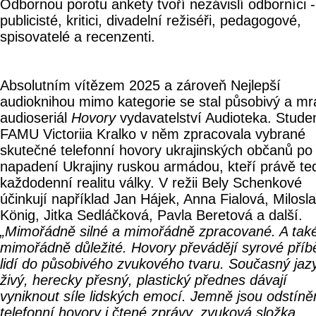
Odbornou porotu ankety tvoří nezávislí odborníci -
publicisté, kritici, divadelní režiséři, pedagogové,
spisovatelé a recenzenti.
Absolutním vítězem 2025 a zároveň Nejlepší
audioknihou mimo kategorie se stal působivý a mr
audioseriál
Hovory
vydavatelství Audioteka. Stude
FAMU Victoriia Kralko v něm zpracovala vybrané
skutečné telefonní hovory ukrajinských občanů po
napadení Ukrajiny ruskou armádou, kteří právě teď
každodenní realitu války. V režii Bely Schenkové
účinkují například Jan Hájek, Anna Fialová, Milosl
König, Jitka Sedláčková, Pavla Beretová a další.
„Mimořádně silné a mimořádně zpracované. A tak
mimořádně důležité. Hovory převádějí syrové příb
lidí do působivého zvukového tvaru. Současný jaz
živý, herecky přesný, plastický přednes dávají
vyniknout síle lidských emocí. Jemně jsou odstíně
telefonní hovory i čtené zprávy, zvuková složka