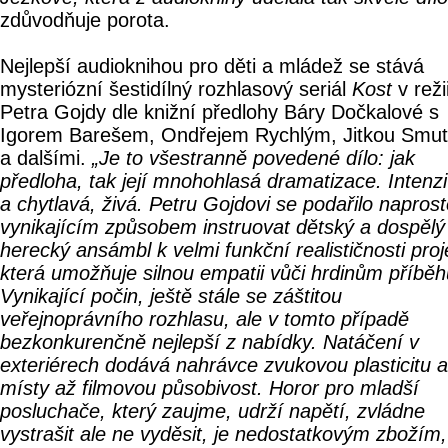
zdůvodňuje porota.
Nejlepší audioknihou pro děti a mládež se stává
mysteriózní šestidílný rozhlasový seriál
Kost
v reži
Petra Gojdy dle knižní předlohy Báry Dočkalové s
Igorem Barešem, Ondřejem Rychlým, Jitkou Smu
a dalšími.
„Je to všestranně povedené dílo: jak
předloha, tak její mnohohlasá dramatizace. Intenzi
a chytlavá, živá. Petru Gojdovi se podařilo napros
vynikajícím způsobem instruovat dětský a dospělý
herecký ansámbl k velmi funkční realističnosti proj
která umožňuje silnou empatii vůči hrdinům příběh
Vynikající počin, ještě stále se záštitou
veřejnoprávního rozhlasu, ale v tomto případě
bezkonkurenčně nejlepší z nabídky. Natáčení v
exteriérech dodává nahrávce zvukovou plasticitu a
místy až filmovou působivost. Horor pro mladší
posluchače, který zaujme, udrží napětí, zvládne
vystrašit ale ne vyděsit, je nedostatkovým zbožím,