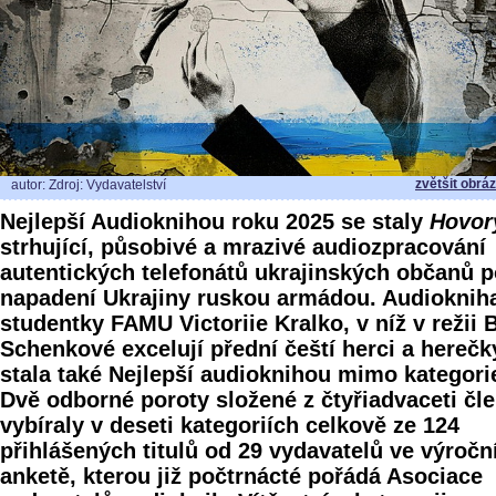
zvětšit obrá
autor: Zdroj: Vydavatelství
Nejlepší Audioknihou roku 2025 se staly
Hovor
strhující, působivé a mrazivé audiozpracování
autentických telefonátů ukrajinských občanů 
napadení Ukrajiny ruskou armádou. Audioknih
studentky FAMU Victoriie Kralko, v níž v režii 
Schenkové excelují přední čeští herci a herečk
stala také Nejlepší audioknihou mimo kategori
Dvě odborné poroty složené z čtyřiadvaceti čl
vybíraly v deseti kategoriích celkově ze 124
přihlášených titulů od 29 vydavatelů ve výročn
anketě, kterou již počtrnácté pořádá Asociace