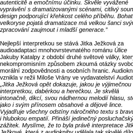
autenticitě a emočnímu účinku. Skvěle vyvážené
vyprávění s dramatizovanými scénami, citlivý sou
design podporující křehkost celého příběhu. Bohat
velkoryse pojatá dramatizace má velkou šanci sv
zpracování zaujmout i mladší generace.”
Nejlepší interpretkou se stává Jitka Ježková za
audioadaptaci mnohovrstevnatého románu
Úlice
Jakuby Katalpy z období druhé světové války, kter
nekompromisním způsobem zkoumá otázky svobo
morální zodpovědnosti a osobních hranic. Audiokn
vznikla v režii Miloše Vrány ve vydavatelství Audio
„Jitka Ježková opět dokazuje, jakou je výjimečnou
interpretkou, dabérkou a herečkou. Je skvělá
intonačně, dikcí, svou nádhernou melodií hlasu, st
jako i svým přínosem obsahové a dějové lince.
Vyjadřuje všechny odstíny náročného textu s brav
i hlubokou empatií. Přináší jedinečný posluchačsk
zážitek. Myslíme, že to byla právě interpretace Jit
Ježkové, která z audioknihy udělala tak skvělé dílo