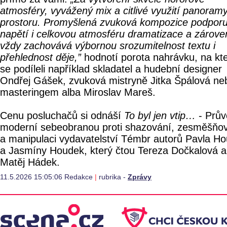
atmosféry, vyvážený mix a citlivé využití panoramy
prostoru. Promyšlená zvuková kompozice podporu
napětí i celkovou atmosféru dramatizace a zárove
vždy zachovává výbornou srozumitelnost textu i
přehlednost děje,”
hodnotí porota nahrávku, na kt
se podíleli například skladatel a hudební designer
Ondřej Gášek, zvuková mistryně Jitka Špálová ne
masteringem alba Miroslav Mareš.
Cenu posluchačů si odnáší
To byl jen vtip…
- Prův
moderní sebeobranou proti shazování, zesměšňo
a manipulaci vydavatelství Témbr autorů Pavla H
a Jasmíny Houdek, který čtou Tereza Dočkalová a
Matěj Hádek.
11.5.2026 15:05:06 Redakce
|
rubrika -
Zprávy