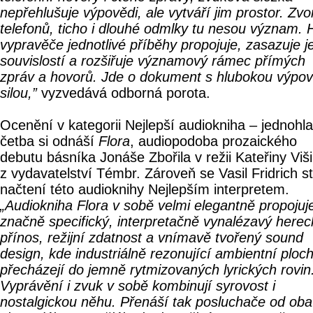
nepřehlušuje výpovědi, ale vytváří jim prostor. Zv
telefonů, ticho i dlouhé odmlky tu nesou význam. 
vypravěče jednotlivé příběhy propojuje, zasazuje j
souvislostí a rozšiřuje významový rámec přímých
zpráv a hovorů. Jde o dokument s hlubokou výpo
silou,”
vyzvedává odborná porota.
Ocenění v kategorii Nejlepší audiokniha – jednohl
četba si odnáší
Flora
, audiopodoba prozaického
debutu básníka Jonáše Zbořila v režii Kateřiny Viš
z vydavatelství Témbr. Zároveň se Vasil Fridrich st
načtení této audioknihy Nejlepším interpretem.
„Audiokniha Flora v sobě velmi elegantně propojuj
značně specifický, interpretačně vynalézavý herec
přínos, režijní zdatnost a vnímavě tvořený sound
design, kde industriálně rezonující ambientní ploc
přecházejí do jemně rytmizovaných lyrických rovin
Vyprávění i zvuk v sobě kombinují syrovost i
nostalgickou něhu. Přenáší tak posluchače od oba