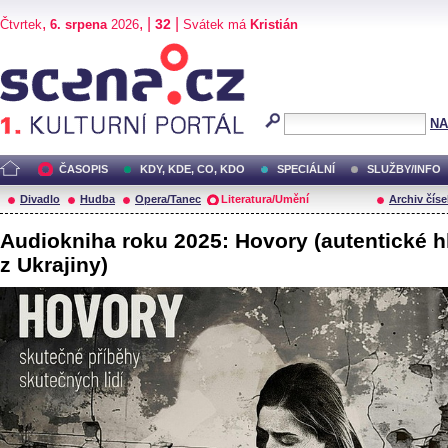
,
, |
|
32
Čtvrtek
6. srpena
2026
Svátek má
Kristián
Scéna.cz
NA
ČASOPIS
KDY, KDE, CO, KDO
SPECIÁLNÍ
SLUŽBY/INFO
Divadlo
Hudba
Opera/Tanec
Literatura/Umění
Archiv číse
Audiokniha roku 2025: Hovory (autentické h
z Ukrajiny)