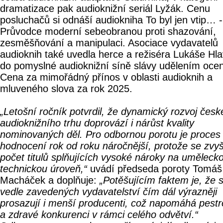
dramatizace pak audioknižní seriál Lyžák. Cenu
posluchačů si odnáší audiokniha To byl jen vtip… -
Průvodce moderní sebeobranou proti shazování,
zesměšňování a manipulaci. Asociace vydavatelů
audioknih také uvedla herce a režiséra Lukáše Hla
do pomyslné audioknižní síně slávy udělením oce
Cena za mimořádný přínos v oblasti audioknih a
mluveného slova za rok 2025.
„Letošní ročník potvrdil, že dynamický rozvoj čes
audioknižního trhu doprovází i nárůst kvality
nominovaných děl. Pro odbornou porotu je proces
hodnocení rok od roku náročnější, protože se zvy
počet titulů splňujících vysoké nároky na umělecko
technickou úroveň,“
uvádí předseda poroty Tomáš
Macháček a doplňuje:
„Potěšujícím faktem je, že 
vedle zavedených vydavatelství čím dál výrazněji
prosazují i menší producenti, což napomáhá pestr
a zdravé konkurenci v rámci celého odvětví.“