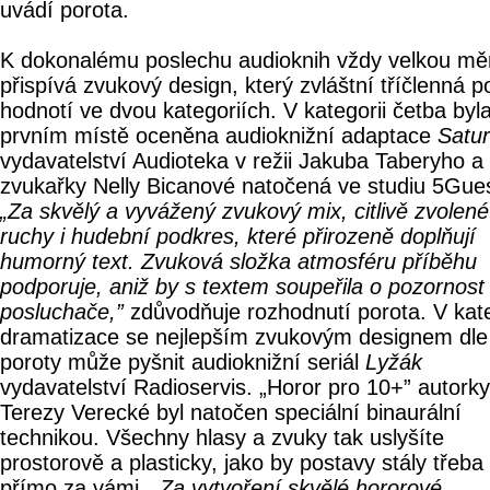
uvádí porota.
K dokonalému poslechu audioknih vždy velkou mě
přispívá zvukový design, který zvláštní tříčlenná p
hodnotí ve dvou kategoriích. V kategorii četba byl
prvním místě oceněna audioknižní adaptace
Satur
vydavatelství Audioteka v režii Jakuba Taberyho a
zvukařky Nelly Bicanové natočená ve studiu 5Gues
„Za skvělý a vyvážený zvukový mix, citlivě zvolené
ruchy i hudební podkres, které přirozeně doplňují
humorný text. Zvuková složka atmosféru příběhu
podporuje, aniž by s textem soupeřila o pozornost
posluchače,”
zdůvodňuje rozhodnutí porota. V kate
dramatizace se nejlepším zvukovým designem dle
poroty může pyšnit audioknižní seriál
Lyžák
vydavatelství Radioservis. „Horor pro 10+” autorky
Terezy Verecké byl natočen speciální binaurální
technikou. Všechny hlasy a zvuky tak uslyšíte
prostorově a plasticky, jako by postavy stály třeba
přímo za vámi.
„Za vytvoření skvělé hororové