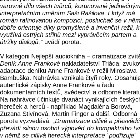
varovné dílo všech tvůrců, korunované jedinečný
interpretačním uměním Saši Rašilova. I když má
román rafinovanou kompozici, posluchač se v ně
dobře orientuje díky promyšlené a invenční režii, k
využívá ostrých střihů mezi vyprávěcím partem a
útržky dialogů,”
uvádí porota.
V kategorii Nejlepší audiokniha – dramatizace zvítě
Deník Anne Frankové
nakladatelství Triáda, zvuko
adaptace deníku Anne Frankové v režii Miroslava
Bambuška. Nahrávka vznikala čtyři roky. Obsahuj
autentické zápisky Anne Frankové a řadu
dokumentárních textů, svědectví a odborné literat
Na nahrávce účinkuje dvanáct vynikajících českýc
hereček a herců - například Magdaléna Borová,
Zuzana Stivínová, Martin Finger a další. Odborná
porota vyzvedává:
„Dramatizace citlivě a přesvědč
převádí silnou osobní výpověď do kompaktního tv
v němž se citlivá herecká interpretace ´podřizuje´