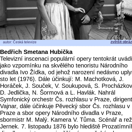
zvětšit obrá
autor: Česká televize
Bedřich Smetana Hubička
Televizní inscenaci populární opery tentokrát uvá
jako vzpomínku na skvělého tenoristu Národního
divadla Ivo Žídka, od jehož narození nedávno uply
sto let (1976). Dále účinkují: M. Machotková, J.
Horáček, J. Souček, V. Soukupová, S. Procházkov
D. Jedlička, N. Šormová a L. Havlák. Nahrál
Symfonický orchestr Čs. rozhlasu v Praze, dirigent
Vajnar, dále účinkuje Pěvecký sbor Čs. rozhlasu v
Praze a sbor opery Národního divadla v Praze,
sbormistr M. Malý. Kamera V. Tůma. Scénář a rež
Jernek. 7. listopadu 1876 bylo hlediště Prozatímn