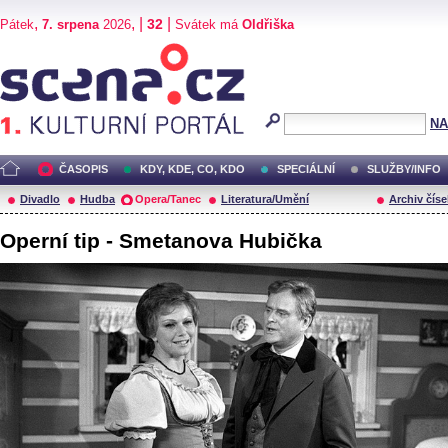
,
, |
|
32
Pátek
7. srpena
2026
Svátek má
Oldřiška
Scéna.cz
NA
ČASOPIS
KDY, KDE, CO, KDO
SPECIÁLNÍ
SLUŽBY/INFO
Divadlo
Hudba
Opera/Tanec
Literatura/Umění
Archiv číse
Operní tip - Smetanova Hubička