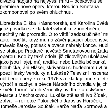
divadla napjato na nejvyšší míru – očekávala se
premiéra nové opery, kterou Bedřich Smetana
zkomponoval po svém ohluchnutí.
Libretistka Eliška Krásnohorská, ani Karolina Světl
jejíž povídku si skladatel vybral ke zhudebnění,
nechtěly nic prozradit. O to větší zadostiučinění m
autor pocítit, když mu na závěr jásající obecenstv
mávalo šátky, potlesk a ovace nebraly konce. Hub
se stala po Prodané nevěstě Smetanovou nejžáda
operou. Kdo by také odolal již zlidovělým ukoléba
jako jsou Hajej, můj andílku nebo Letěla bělounká
holubička, árii Hlásej, skřivánku či hudebnímu vtipu
poezii lásky Vendulky a Lukáše? Televizní inscena
oblíbené opery z roku 1976 vznikla k jejímu stole
výročí a zachytila pěvce Národního divadla v jejich
skvělé formě. V roli Vendulky uvidíme a uslyšíme
Marcelu Machotkovou, Lukáše ztělesnil Ivo Žídek,
zpívali – roli otce Palouckého Jaroslav Horáček,
Tomeše Jaroslav Souček, Barče Naďa Šormová a