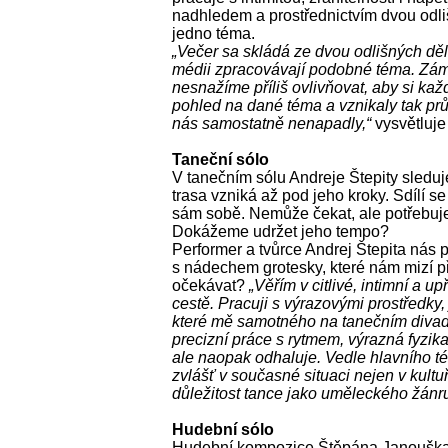
nadhledem a prostřednictvím dvou odl
jedno téma.
„Večer sa skládá ze dvou odlišných děl
médii zpracovávají podobné téma. Zámě
nesnažíme příliš ovlivňovat, aby si každ
pohled na dané téma a vznikaly tak prů
nás samostatně nenapadly,“
vysvětluje 
Taneční sólo
V tanečním sólu Andreje Štepity sleduj
trasa vzniká až pod jeho kroky. Sdílí se
sám sobě. Nemůže čekat, ale potřebuje
Dokážeme udržet jeho tempo?
Performer a tvůrce Andrej Štepita nás p
s nádechem grotesky, které nám mizí 
očekávat?
„Věřím v citlivé, intimní a u
cestě. Pracuji s výrazovými prostředky,
které mě samotného na tanečním divadl
precizní práce s rytmem, výrazná fyzika
ale naopak odhaluje. Vedle hlavního té
zvlášť v současné situaci nejen v kultu
důležitost tance jako uměleckého žánru
Hudební sólo
Hudební kompozice Štěpána Janouška 