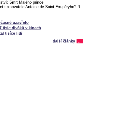
mství: Smrt Malého prince
let spisovatele Antoine de Saint-Exupéryho? R
časně uzavřelo
 tisíc diváků v kinech
l tisíce lidí
další články
...