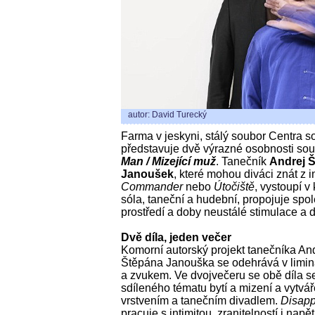
autor: David Turecký
Farma v jeskyni, stálý soubor Centra
představuje dvě výrazné osobnosti sou
Man / Mizející muž
. Tanečník
Andrej Š
Janoušek
, které mohou diváci znát z 
Commander
nebo
Útočiště
, vystoupí 
sóla, taneční a hudební, propojuje spo
prostředí a doby neustálé stimulace a d
Dvě díla, jeden večer
Komorní autorský projekt tanečníka An
Štěpána Janouška se odehrává v limi
a zvukem. Ve dvojvečeru se obě díla set
sdíleného tématu bytí a mizení a vytvá
vrstvením a tanečním divadlem.
Disapp
pracuje s intimitou, zranitelností i nap