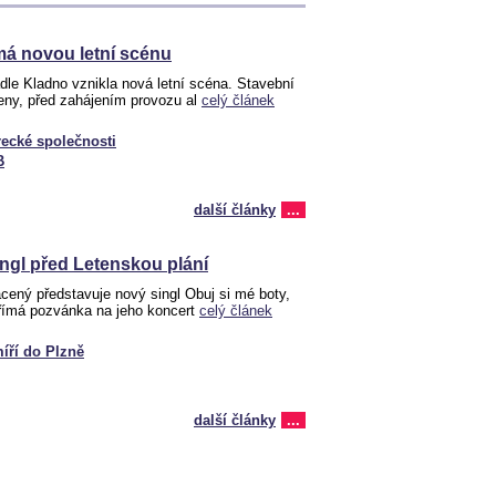
má novou letní scénu
le Kladno vznikla nová letní scéna. Stavební
eny, před zahájením provozu al
celý článek
ecké společnosti
B
další články
...
ngl před Letenskou plání
cený představuje nový singl Obuj si mé boty,
přímá pozvánka na jeho koncert
celý článek
íří do Plzně
další články
...