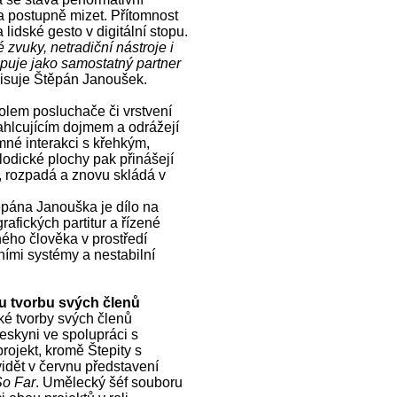
 postupně mizet. Přítomnost
lidské gesto v digitální stopu.
 zvuky, netradiční nástroje i
upuje jako samostatný partner
isuje Štěpán Janoušek.
kolem posluchače či vrstvení
ahlcujícím dojmem a odrážejí
mné interakci s křehkým,
odické plochy pak přinášejí
, rozpadá a znovu skládá v
pána Janouška je dílo na
afických partitur a řízené
ého člověka v prostředí
ními systémy a nestabilní
u tvorbu svých členů
ké tvorby svých členů
eskyni ve spolupráci s
rojekt, kromě Štepity s
dět v červnu představení
So Far
. Umělecký šéf souboru