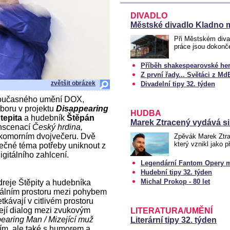
DIVADLO
Městské divadlo Kladno 
Při Městském divad
práce jsou dokonč
Příběh shakespearovské her
Z první řady... Světáci z Md
zvětšit obrázek
Divadelní tipy 32. týden
 současného umění DOX,
boru v projektu
Disappearing
HUDBA
tepita
a hudebník
Štěpán
Marek Ztracený vydává si
inscenací
Český hrdina,
v komorním dvojvečeru. Dvě
Zpěvák Marek Ztra
který vznikl jako 
lečné téma potřeby uniknout z
igitálního zahlcení.
Legendární Fantom Opery m
Hudební tipy 32. týden
Michal Prokop - 80 let
dreje Štěpity a hudebníka
nálním prostoru mezi pohybem
kávají v citlivém prostoru
řejí dialog mezi zvukovým
LITERATURA/UMĚNÍ
earing Man / Mizející muž
Literární tipy 32. týden
ětím, ale také s humorem a