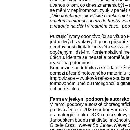
úvahou o tom, co dnes znamená být – a
se mění v nepřítomnost, zvuk v paměť a 
„Dílo kombinuje akustické i elektronické
umělou inteligenci, která do hudby vst
a reaguje na dění v reálném čase,“
pop
Pulzující rytmy odehrávající se všude 
jednotlivých zvukových ploch působí z
neodbytnost digitálního světa ve vzáje
obyčejným lidstvím. Kontemplativní mel
útěchu. Identita se neustále proměňuje
reakci na přítomnost.
Kompozice hudebníka a skladatele Ště
pomezí přesně notovaného materiálu, gr
improvizace – zvuková reflexe současn
formovaném umělou inteligencí, digitál
online realitou.
Farma v jeskyni podporuje autorsko
V rámci podpory autorské choreografic
představí v roce 2026 soubor Farma v j
dramaturgií Centra DOX i další sólový p
Janouškem budou mít diváci možnost vi
Gioele Coccii
Never So Close, Never 