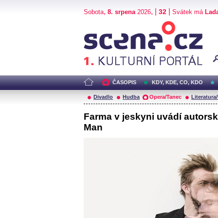
,
, |
|
32
Sobota
8. srpena
2026
Svátek má
Lad
Scéna.cz
ČASOPIS
KDY, KDE, CO, KDO
Divadlo
Hudba
Opera/Tanec
Literatura
Farma v jeskyni uvádí autorsk
Man