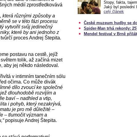
Stopy, fakta, taje
išných médií zprostředkovává
Jaký byl poslední 
celý článek
, která různými způsoby a
rně se v této fázi procesu
České muzeum hudby se do
ý vytvořil svůj jedinečný
Spider-Man trhá rekordy: 257
niky, které by ani jednoho z
Mendel festival v Brně přiláka
tvůrčí proces Andrej Štepita.
eme postavu na cestě, jejíž
 světem tolik, až začíná mizet
, aby jej někdo následoval.
řivítá v intimním tanečním sólu
před očima. Co může divák
přímné dílo zvoucí ke společné
 jež dlouhodobě rozvíjím a
e baví – nadhled a vtip,
lita i pohyb, který nezakrývá,
matu je pro mě důležité –
ře – tlumočit význam a
,“
popisuje Andrej Štepita.
se stává performativní