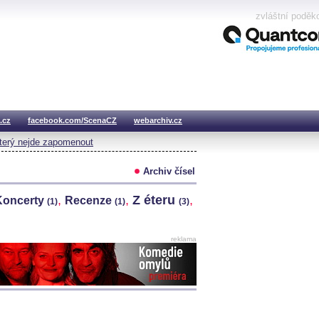
zvláštní poděk
.cz
facebook.com/ScenaCZ
webarchiv.cz
který nejde zapomenout
Archiv čísel
,
,
Z éteru
,
Koncerty
Recenze
(1)
(1)
(3)
reklama