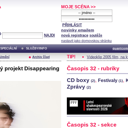
MOJE SCÉNA >>
a
PŘIHLÁSIT
novinky emailem
NAJDI
nová registrace
soutěže
nastavit jako domovskou stránku
SPECIÁLNÍ
SLUŽBY/INFO
quantcom
TIP!
Videoklip 2005 film, na 
/Umění
Archiv čísel
ý projekt Disappearing
Časopis 32 - rubriky
CD boxy
,
,
Festivaly
(2)
(1)
Zprávy
(2)
Časopis 32 - sekce