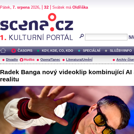
,
, |
|
32
Pátek
7. srpena
2026
Svátek má
Oldřiška
Scéna.cz
NA
ČASOPIS
KDY, KDE, CO, KDO
SPECIÁLNÍ
SLUŽBY/INFO
Divadlo
Hudba
Opera/Tanec
Literatura/Umění
Archiv číse
Radek Banga nový videoklip kombinující AI
realitu