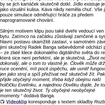
by se jich kartáček skutečně dotkl. Jídlo existuje j
jako vizuální kulisa. Káva nikdy neměla chuť. Vše 
pouze simulace odměňující hráče za předem
naprogramované chování.
Silným motivem klipu jsou také dveře vedoucí ven
bytu. Zatímco na začátku zůstávají zamčené a sy
hlavní postavu okamžitě zastaví, v samotném záv
jimi skutečný Radek Banga sebevědomě odchází 
– ze zlaté klece dokonalého digitálního světa do rea
která sice není perfektní, ale je skutečná.
„Život n
dokonalý, ale o tom to vlastně je. Člověk může drž
ruce ocenění, mít pocit úspěchu, ale uvnitř fungov
jen jako stroj a spíš přežívat než skutečně žít. Pak
přijde obyčejný moment, třeba když obejmu naší
holčičku Evelínku, a najednou člověku dojde, že to
je ten skutečný život. Ty obyčejné neobyčejné
momenty.“
dodává Banga.
📺
Videoklip
koresponduje s textem skladby
Rozbi