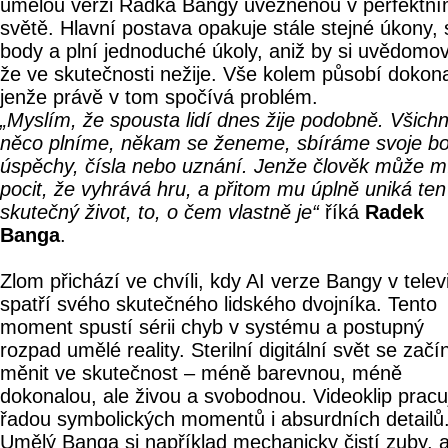
umělou verzi Radka Bangy uvězněnou v perfektn
světě. Hlavní postava opakuje stále stejné úkony, 
body a plní jednoduché úkoly, aniž by si uvědomov
že ve skutečnosti nežije. Vše kolem působí dokon
jenže právě v tom spočívá problém.
„Myslím, že spousta lidí dnes žije podobně. Všichn
něco plníme, někam se ženeme, sbíráme svoje bo
úspěchy, čísla nebo uznání. Jenže člověk může m
pocit, že vyhrává hru, a přitom mu úplně uniká ten
skutečný život, to, o čem vlastně je“
říká
Radek
Banga
.
Zlom přichází ve chvíli, kdy AI verze Bangy v televi
spatří svého skutečného lidského dvojníka. Tento
moment spustí sérii chyb v systému a postupný
rozpad umělé reality. Sterilní digitální svět se začí
měnit ve skutečnost – méně barevnou, méně
dokonalou, ale živou a svobodnou. Videoklip pracu
řadou symbolických momentů i absurdních detailů
Umělý Banga si například mechanicky čistí zuby, a