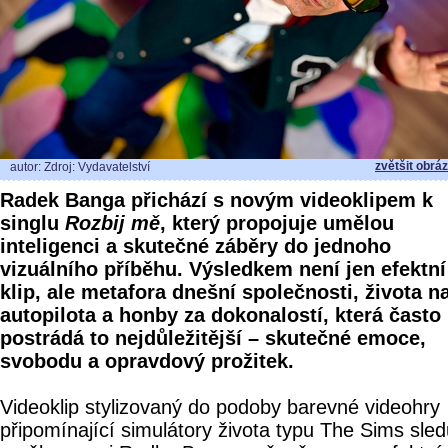
zvětšit obrá
autor: Zdroj: Vydavatelství
Radek Banga přichází s novým videoklipem k
singlu
Rozbij mě
, který propojuje umělou
inteligenci a skutečné záběry do jednoho
vizuálního příběhu. Výsledkem není jen efektní
klip, ale metafora dnešní společnosti, života n
autopilota a honby za dokonalostí, která často
postrádá to nejdůležitější – skutečné emoce,
svobodu a opravdový prožitek.
Videoklip stylizovaný do podoby barevné videohry
připomínající simulátory života typu The Sims sled