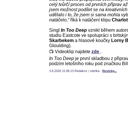
celý tvůrčí proces od prvních příprav 
jsem možnost podílet se na kreativních
udělalo i to, že jsem si sama mohla vyb
natáčelo,“
říká k natáčení klipu
Charlot
Singl
In Too Deep
vznikl během autor
studiu Eastcote ve spolupráci s brits
Skarbekem
a hlasové koučky
Lorny 
Gloulding).
📺 Videoklip najdete
zde
.
In Too Deep
je první skladbou z připra
podzim letošního roku pod značkou Bil
3.6.2026 11:06:13 Redakce
|
rubrika -
Novinky...