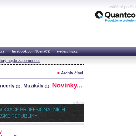
zvláštní poděk
.cz
facebook.com/ScenaCZ
webarchiv.cz
který nejde zapomenout
Archiv čísel
Novinky...
,
,
ncerty
Muzikály
(1)
(1)
reklama
...