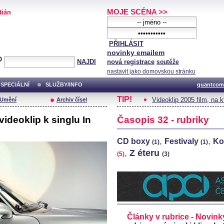
MOJE SCÉNA >>
tián
PŘIHLÁSIT
novinky emailem
NAJDI
nová registrace
soutěže
nastavit jako domovskou stránku
SPECIÁLNÍ
SLUŽBY/INFO
quantcom
TIP!
Videoklip 2005 film, na 
/Umění
Archiv čísel
videoklip k singlu In
Časopis 32 - rubriky
,
,
CD boxy
Festivaly
Ko
(1)
(1)
,
Z éteru
(5)
(3)
Články v rubrice - Novinky