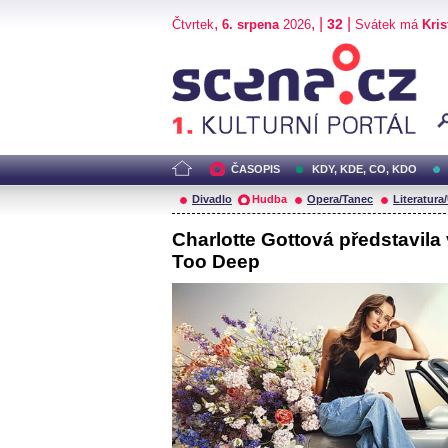
,
, |
|
32
Čtvrtek
6. srpena
2026
Svátek má
Kris
Scéna.cz
ČASOPIS
KDY, KDE, CO, KDO
Divadlo
Hudba
Opera/Tanec
Literatura
Charlotte Gottová představila 
Too Deep