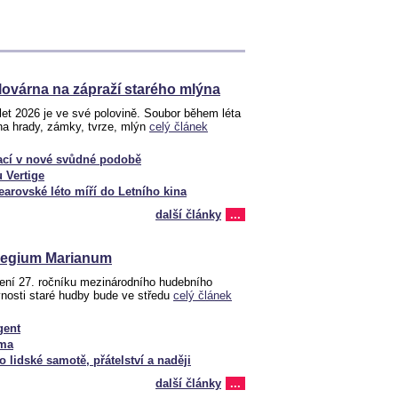
lovárna na zápraží starého mlýna
et 2026 je ve své polovině. Soubor během léta
na hrady, zámky, tvrze, mlýn
celý článek
ací v nové svůdné podobě
u Vertige
arovské léto míří do Letního kina
další články
...
legium Marianum
ení 27. ročníku mezinárodního hudebního
avnosti staré hudby bude ve středu
celý článek
gent
éma
o lidské samotě, přátelství a naději
další články
...