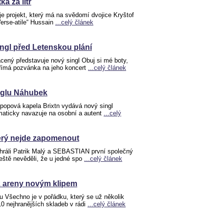
ka za litr
 projekt, který má na svědomí dvojice Kryštof
rse-atile“ Hussain
...celý článek
ngl před Letenskou plání
cený představuje nový singl Obuj si mé boty,
přímá pozvánka na jeho koncert
...celý článek
inglu Náhubek
 popová kapela Brixtn vydává nový singl
maticky navazuje na osobní a autent
...celý
terý nejde zapomenout
ahráli Patrik Malý a SEBASTIAN první společný
eště nevěděli, že u jedné spo
...celý článek
 areny novým klipem
u Všechno je v pořádku, který se už několik
0 nejhranějších skladeb v rádi
...celý článek