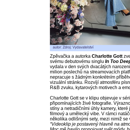
autor: Zdroj: Vydavatelství
Zpěvačka a autorka
Charlotte Gott
zve
svému debutovému singlu
In Too Dee
vydala v den svých dvacátých narozen
milion poslechů na streamovacích plat
nepracuje s žádným konkrétním příběhe
vizuální stránku. Rozvíjí atmosféru pís
R&B zvuku, kytarových motivech a emo
Charlotte Gott se v klipu objevuje v sér
připomínajících živé fotografie. Výrazno
stíny a netradičními úhly kamery, kter
filmový a umělecký vibe. V rámci natáč
několika odlišnými sety, mezi nimiž se v
“Videoklip je postavený hlavně na atmo
Moc mě bavilo propojovat svět módy, hu