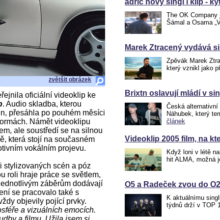
adric nový singl i klip - kyt
The OK Company je
Šámal a Osama „Ve
Marek Ztracený vydává si
Zpěvák Marek Ztra
který vznikl jako 
zvětšit obrázek
Brixtn oslavují mládí v s
řejnila oficiální videoklip ke
p
. Audio skladba, kterou
Česká alternativní
in, přesáhla po pouhém měsíci
Náhubek, který te
formách. Námět videoklipu
článek
m, ale soustředí se na silnou
Videoklip 2005 film, na k
ně, která stojí na současném
tivním vokálním projevu.
Když loni v létě n
hit ALMA, možná j
ii stylizovaných scén a póz
u roli hraje práce se světlem,
é jednotlivým záběrům dodávají
O5 a Radeček zvou do O2
ení se pracovalo také s
K aktuálnímu singl
ždy objevily pojící prvky.
týdnů drží v TOP 1
sféře a vizuálních emocích.
dby a filmu. Užila jsem si