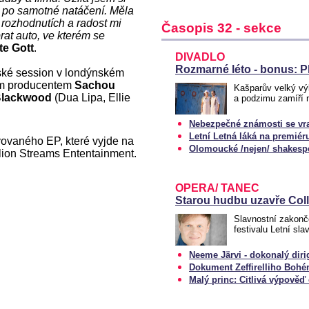
až po samotné natáčení. Měla
 rozhodnutích a radost mi
Časopis 32 - sekce
rat auto, ve kterém se
te Gott
.
DIVADLO
Rozmarné léto - bonus: P
ské session v londýnském
kým producentem
Sachou
Kašparův velký výl
Blackwood
(Dua Lipa, Ellie
a podzimu zamíří 
Nebezpečné známosti se vr
Letní Letná láká na premiér
vovaného EP, které vyjde na
Olomoucké /nejen/ shakespe
lion Streams Ententainment.
OPERA/ TANEC
Starou hudbu uzavře Col
Slavnostní zakonč
festivalu Letní sl
Neeme Järvi - dokonalý diri
Dokument Zeffirelliho Boh
Malý princ: Citlivá výpověď 