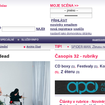
MOJE SCÉNA >>
ěslav
PŘIHLÁSIT
novinky emailem
NAJDI
nová registrace
soutěže
nastavit jako domovskou stránku
SPECIÁLNÍ
SLUŽBY/INFO
quantcom
TIP!
SPIDER-MAN: Zbrusu no
/Umění
Archiv čísel
dead
Časopis 32 - rubriky
,
,
CD boxy
Festivaly
Ko
(1)
(1)
,
Z éteru
(5)
(3)
Články v rubrice - Novinky