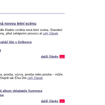
má novou letní scénu
le Kladno vznikla nová letní scéna. Stavební
eny, před zahájením provozu al
celý článek
ahájí léto v Grébovce
B
další články
...
ba, prosba, výzva, prosba nebo prosba – může
Stejně tak Elsa Dre
celý článek
ové album skladatele Summera
éma
další články
...