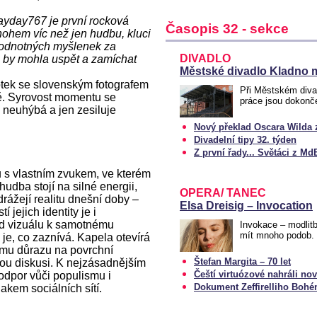
ayday767 je první rocková
Časopis 32 - sekce
ohem víc než jen hudbu, kluci
 hodnotných myšlenek za
DIVADLO
 by mohla uspět a zamíchat
Městské divadlo Kladno 
otek se slovenským fotografem
Při Městském divad
ě. Syrovost momentu se
práce jsou dokonč
k neuhýbá a jen zesiluje
Nový překlad Oscara Wilda z
Divadelní tipy 32. týden
Z první řady... Světáci z Md
s vlastním zvukem, ve kterém
hudba stojí na silné energii,
OPERA/ TANEC
drážejí realitu dnešní doby –
Elsa Dreisig – Invocation
í jejich identity je i
od vizuálu k samotnému
Invokace – modlit
mít mnoho podob. 
 je, co zaznívá. Kapela otevírá
ému důrazu na povrchní
Štefan Margita – 70 let
ckou diskusi. K nejzásadnějším
Čeští virtuózové nahráli n
 odpor vůči populismu i
Dokument Zeffirelliho Boh
lakem sociálních sítí.