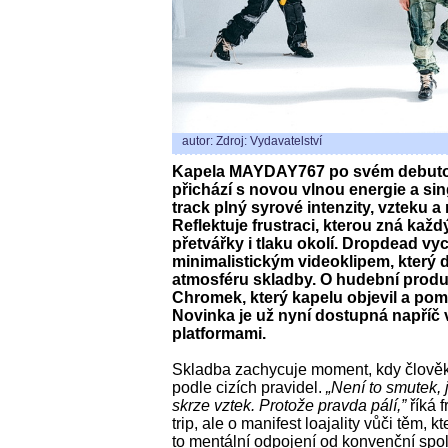
autor: Zdroj: Vydavatelství
Kapela MAYDAY767 po svém debut
přichází s novou vlnou energie a s
track plný syrové intenzity, vzteku
Reflektuje frustraci, kterou zná každ
přetvářky i tlaku okolí. Dropdead vy
minimalistickým videoklipem, který d
atmosféru skladby. O hudební produ
Chromek, který kapelu objevil a pomá
Novinka je už nyní dostupná napříč 
platformami.
Skladba zachycuje moment, kdy člověk 
podle cizích pravidel.
„Není to smutek,
skrze vztek. Protože pravda pálí,”
říká 
trip, ale o manifest loajality vůči těm, k
to mentální odpojení od konvenční spo