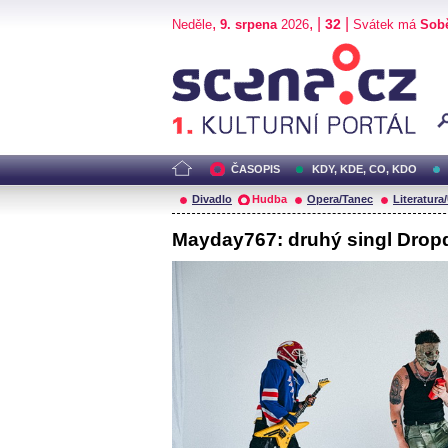
,
, |
|
32
Neděle
9. srpena
2026
Svátek má
Sob
Scéna.cz
ČASOPIS
KDY, KDE, CO, KDO
Divadlo
Hudba
Opera/Tanec
Literatura
Mayday767: druhý singl Drop