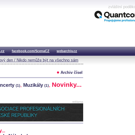
zvláštní poděk
.cz
facebook.com/ScenaCZ
webarchiv.cz
vý den / Nikdo nemůže být na všechno sám
Archiv čísel
Novinky...
,
,
ncerty
Muzikály
(1)
(1)
reklama
...