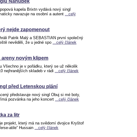
inglu Náhubek
 popová kapela Brixtn vydává nový singl
maticky navazuje na osobní a autent
...celý
terý nejde zapomenout
ahráli Patrik Malý a SEBASTIAN první společný
eště nevěděli, že u jedné spo
...celý článek
 areny novým klipem
u Všechno je v pořádku, který se už několik
0 nejhranějších skladeb v rádi
...celý článek
ngl před Letenskou plání
cený představuje nový singl Obuj si mé boty,
přímá pozvánka na jeho koncert
...celý článek
ka za litr
 projekt, který má na svědomí dvojice Kryštof
rse-atile“ Hussain
...celý článek