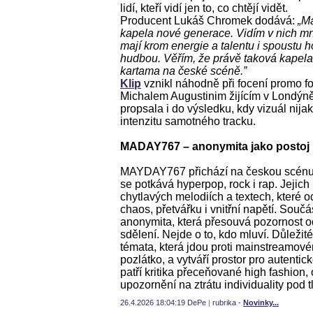
lidí, kteří vidí jen to, co chtějí vidět.
Producent Lukáš Chromek dodává:
„M
kapela nové generace. Vidím v nich mn
mají krom energie a talentu i spoustu
hudbou. Věřím, že právě taková kapela
kartama na české scéně.”
Klip
vznikl náhodně při focení promo f
Michalem Augustinim žijícím v Londýn
propsala i do výsledku, kdy vizuál nija
intenzitu samotného tracku.
MADAY767 – anonymita jako postoj
MAYDAY767 přichází na českou scénu 
se potkává hyperpop, rock i rap. Jejich 
chytlavých melodiích a textech, které o
chaos, přetvářku i vnitřní napětí. Součást
anonymita, která přesouvá pozornost 
sdělení. Nejde o to, kdo mluví. Důležité
témata, která jdou proti mainstreamov
pozlátko, a vytváří prostor pro autenti
patří kritika přeceňované high fashion,
upozornění na ztrátu individuality pod t
26.4.2026 18:04:19 DePe
|
rubrika -
Novinky...