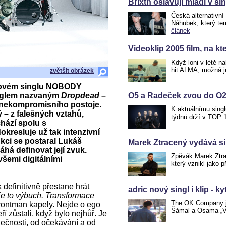
Brixtn oslavují mládí v s
Česká alternativní
Náhubek, který te
článek
Videoklip 2005 film, na k
Když loni v létě n
hit ALMA, možná j
zvětšit obrázek
ovém singlu NOBODY
inglem nazvaným
Dropdead
–
O5 a Radeček zvou do O2
 a nekompromisního postoje.
K aktuálnímu singl
ý – z falešných vztahů,
týdnů drží v TOP 1
chází spolu s
okresluje už tak intenzivní
kci se postaral Lukáš
Marek Ztracený vydává si
há definovat její zvuk.
Zpěvák Marek Ztra
všemi digitálními
který vznikl jako 
definitivně přestane hrát
adric nový singl i klip - kyt
 je to výbuch. Transformace
The OK Company je
frontman kapely. Nejde o ego
Šámal a Osama „Ve
teří zůstali, když bylo nejhůř. Je
lečnosti, od očekávání a od