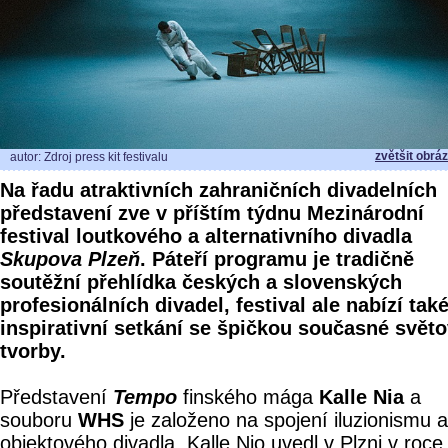
zvětšit obrá
autor: Zdroj press kit festivalu
Na řadu atraktivních zahraničních divadelních
představení zve v příštím týdnu Mezinárodní
festival loutkového a alternativního divadla
Skupova Plzeň
. Páteří programu je tradičně
soutěžní přehlídka českých a slovenských
profesionálních divadel, festival ale nabízí tak
inspirativní setkání se špičkou současné svět
tvorby.
Představení
Tempo
finského mága
Kalle Nia
a
souboru
WHS
je založeno na spojení iluzionismu a
objektového divadla. Kalle Nio uvedl v Plzni v roce