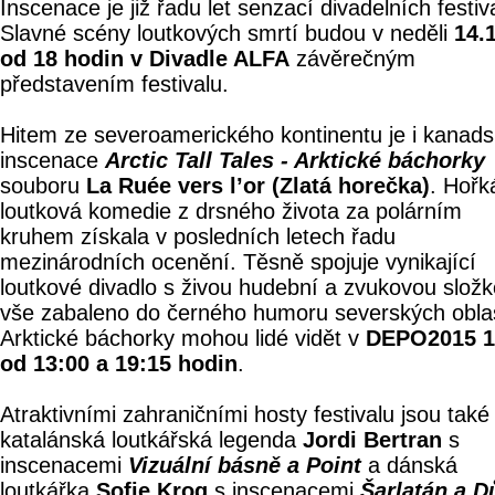
Inscenace je již řadu let senzací divadelních festiv
Slavné scény loutkových smrtí budou v neděli
14.
od 18 hodin v Divadle ALFA
závěrečným
představením festivalu.
Hitem ze severoamerického kontinentu je i kanad
inscenace
Arctic Tall Tales - Arktické báchorky
souboru
La Ruée vers l’or (Zlatá horečka)
. Hořk
loutková komedie z drsného života za polárním
kruhem získala v posledních letech řadu
mezinárodních ocenění. Těsně spojuje vynikající
loutkové divadlo s živou hudební a zvukovou složk
vše zabaleno do černého humoru severských oblas
Arktické báchorky mohou lidé vidět v
DEPO2015 1
od 13:00 a 19:15 hodin
.
Atraktivními zahraničními hosty festivalu jsou také
katalánská loutkářská legenda
Jordi Bertran
s
inscenacemi
Vizuální básně a Point
a dánská
loutkářka
Sofie Krog
s inscenacemi
Šarlatán a 