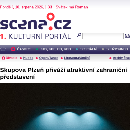
,
, |
|
33
Pondělí
10. srpena
2026
Svátek má
Roman
Scéna.cz
NA
ČASOPIS
KDY, KDE, CO, KDO
SPECIÁLNÍ
SLUŽBY/INFO
Divadlo
Hudba
Opera/Tanec
Literatura/Umění
Archiv číse
Skupova Plzeň přiváží atraktivní zahraniční
představení