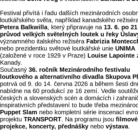
Festival přivítá i řadu dalších mezinárodních osob
loutkářského světa, například kanadského režisér
Petera Balkwilla
, který připravuje na
13. 6. po 21
průvod velkých světelných loutek u řeky Úslav
významného italského režiséra
Fabrizia Montecc
nebo prezidentku světové loutkářské unie
UNIMA
(založené v roce 1929 v Praze)
Louise Lapointe
Kanady.
Současný
36. ročník Mezinárodního festivalu
loutkového a alternativního divadla Skupova P
potrvá od 9. do 14. června 2026 a během šesti dn
nabídne na 60 produkcí ze 16 zemí. Vedle soutěž
českých a slovenských scén a domácích i zahrani
inspirativních představení to bude třeba mezináro
Puppet Slam
nebo kompletní série inscenací evr
projektu
TRANSPORT
. Na programu jsou
filmové
projekce, koncerty, přednášky
nebo
výstava
.