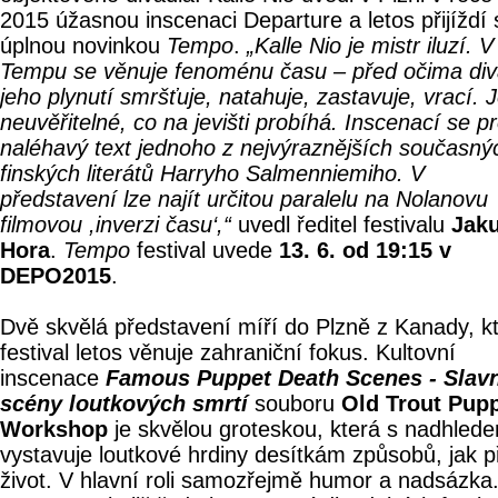
2015 úžasnou inscenaci Departure a letos přijíždí 
úplnou novinkou
Tempo
.
„Kalle Nio je mistr iluzí. V
Tempu se věnuje fenoménu času – před očima di
jeho plynutí smršťuje, natahuje, zastavuje, vrací. 
neuvěřitelné, co na jevišti probíhá. Inscenací se pr
naléhavý text jednoho z nejvýraznějších současný
finských literátů Harryho Salmenniemiho. V
představení lze najít určitou paralelu na Nolanovu
filmovou ,inverzi času‘,“
uvedl ředitel festivalu
Jak
Hora
.
Tempo
festival uvede
13. 6. od 19:15 v
DEPO2015
.
Dvě skvělá představení míří do Plzně z Kanady, k
festival letos věnuje zahraniční fokus. Kultovní
inscenace
Famous Puppet Death Scenes - Slav
scény loutkových smrtí
souboru
Old Trout Pup
Workshop
je skvělou groteskou, která s nadhled
vystavuje loutkové hrdiny desítkám způsobů, jak při
život. V hlavní roli samozřejmě humor a nadsázka