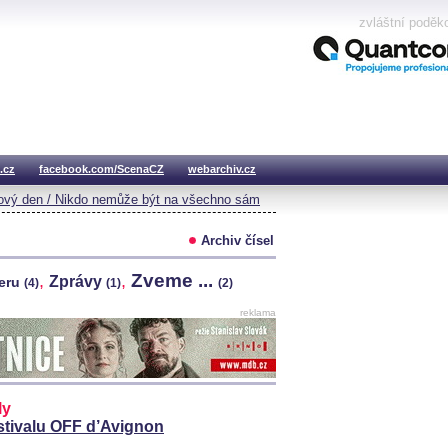
zvláštní poděk
.cz
facebook.com/ScenaCZ
webarchiv.cz
vý den / Nikdo nemůže být na všechno sám
Archiv čísel
Zveme ...
,
,
Zprávy
teru
(4)
(1)
(2)
reklama
ly
estivalu OFF d’Avignon