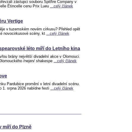
řevzali zástupci souboru Spitfire Company v
elle Étincelle cenu Prix Lueu
...celý článek
éru Vertige
ěje v tuzemském novém cirkusu? Přehled opět
ké novocirkusové scény, kt
...celý článek
pearovské léto míří do Letního kina
vřou brány největší divadelní akce v Olomouci.
 Olomouckého /nejen/ shakespe
...celý článek
love
ku Pardubice promění v letní divadelní scénu.
o 1. srpna 2026 nabídne festi
...celý článek
 míří do Plzně