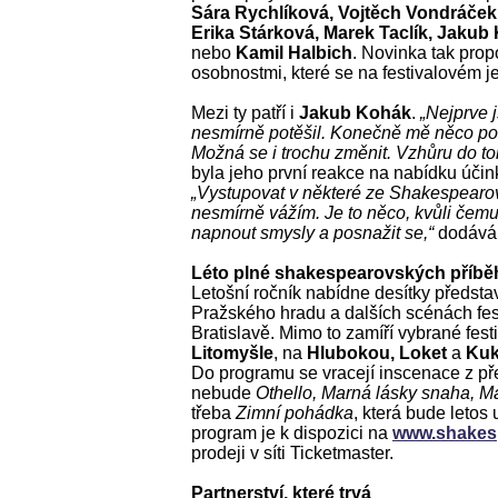
Sára Rychlíková, Vojtěch Vondráček
Erika Stárková, Marek Taclík, Jaku
nebo
Kamil Halbich
. Novinka tak prop
osobnostmi, které se na festivalovém je
Mezi ty patří i
Jakub Kohák
.
„Nejprve 
nesmírně potěšil. Konečně mě něco po
Možná se i trochu změnit. Vzhůru do to
byla jeho první reakce na nabídku úči
„Vystupovat v některé ze Shakespearový
nesmírně vážím. Je to něco, kvůli čem
napnout smysly a posnažit se,“
dodává
Léto plné shakespearovských příbě
Letošní ročník nabídne desítky předsta
Pražského hradu a dalších scénách fest
Bratislavě. Mimo to zamíří vybrané fes
Litomyšle
, na
Hlubokou, Loket
a
Ku
Do programu se vracejí inscenace z p
nebude
Othello, Marná lásky snaha, Ma
třeba
Zimní pohádka
, která bude leto
program je k dispozici na
www.shakes
prodeji v síti Ticketmaster.
Partnerství, které trvá