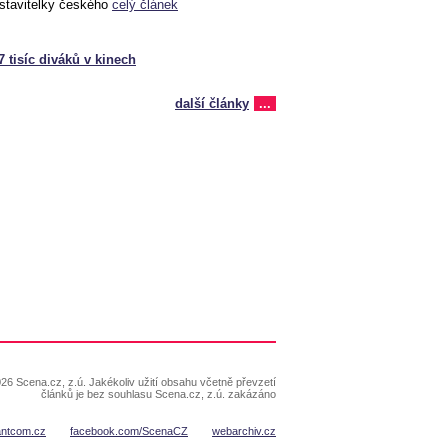
dstavitelky českého
celý článek
 tisíc diváků v kinech
další články
...
26 Scena.cz, z.ú. Jakékoliv užití obsahu včetně převzetí
článků je bez souhlasu Scena.cz, z.ú. zakázáno
antcom.cz
facebook.com/ScenaCZ
webarchiv.cz