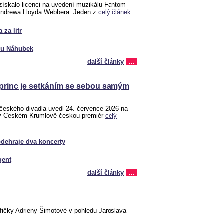
 získalo licenci na uvedení muzikálu Fantom
Andrewa Lloyda Webbera. Jeden z
celý článek
 za litr
glu Náhubek
další články
...
 princ je setkáním se sebou samým
českého divadla uvedl 24. července 2026 na
 v Českém Krumlově českou premiér
celý
odehraje dva koncerty
gent
další články
...
afičky Adrieny Šimotové v pohledu Jaroslava