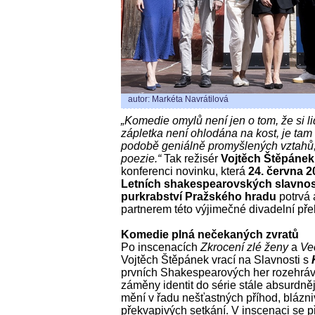
autor: Markéta Navrátilová
„Komedie omylů není jen o tom, že si li
zápletka není ohlodána na kost, je tam
podobě geniálně promyšlených vztahů, 
poezie.“
Tak režisér
Vojtěch Štěpánek
konferenci novinku, která
24. června 2
Letních shakespearovských slavnos
purkrabství Pražského hradu
potrvá
partnerem této výjimečné divadelní pře
Komedie plná nečekaných zvratů
Po inscenacích
Zkrocení zlé ženy
a
Več
Vojtěch Štěpánek vrací na Slavnosti s
prvních Shakespearových her rozehráv
záměny identit do série stále absurdně
mění v řadu nešťastných příhod, bláz
překvapivých setkání. V inscenaci se p