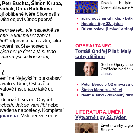
Divadlo J. K. Tyla
, Petr Buchta, Šimon Krupa,
Opery skladatele 
b Kohák, Dana Batulková
ojí oblíbené tváře Slavností s
adric nový singl i klip - kytka
višti objeví vůbec poprvé.
Hudební tipy 32. týden
Brixtn oslavují mládí v sin
jsem se lekl, ale následně se
hne. Budu muset zabrat.
ho!“
odpovídá na otázku, jaká
OPERA/ TANEC
nkování na Slavnostech.
Tomáš Ondřej Pilař: Malý
ch her je čest a já si toho
coby dítětem
u má smysl se kousnout,
.
Soubor Opery Jiho
Otáčivém hledišti
hů
článek
vení na Nejvyšším purkrabství
ivalu v Brně, Ostravě a
Peter Bence v O2 universu 
tivalové inscenace také do
Štefan Margita – 70 let
ks
.
Neeme Järvi - dokonalý diri
ředchozích sezon. Chybět
cbeth, Jak se vám líbí
nebo
s uvedena naposledy. Kompletní
LITERATURA/UMĚNÍ
peare.cz
. Vstupenky jsou v
Výtvarné tipy 32. týden
Život malířky a gr
Brabce