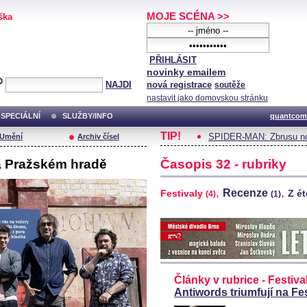
MOJE SCÉNA >>
ška
PŘIHLÁSIT
novinky emailem
NAJDI
nová registrace
soutěže
nastavit jako domovskou stránku
SPECIÁLNÍ
SLUŽBY/INFO
quantcom
TIP!
SPIDER-MAN: Zbrusu no
/Umění
Archiv čísel
a Pražském hradě
Časopis 32 - rubriky
,
,
Recenze
Festivaly
Z é
(4)
(1)
Články v rubrice - Festiva
Antiwords triumfují na F