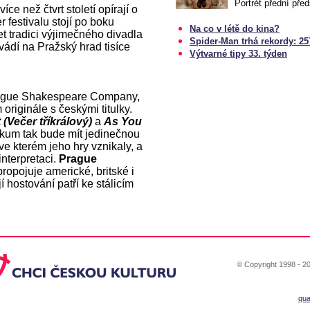
Portrét přední pře
ce než čtvrt století opírají o
 festivalu stojí po boku
Na co v létě do kina?
t tradici výjimečného divadla
Spider-Man trhá rekordy: 257
ádí na Pražský hrad tisíce
Výtvarné tipy 33. týden
Prague Shakespeare Company,
riginále s českými titulky.
 (Večer tříkrálový)
a
As You
ikum tak bude mít jedinečnou
ve kterém jeho hry vznikaly, a
interpretaci.
Prague
opojuje americké, britské i
í hostování patří ke stálicím
© Copyright 1998 - 20
qu