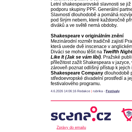
Letní shakespearovské slavnosti se již ví
podporu skupiny PPF. Generální partner
Slavností dlouhodobě a pomáhá rozvíje
pod širým nebem, které každoročně přiv
diváků a ve světě nemá obdoby.
Shakespeare v originálním znění
Mezinárodní rozměr tradičně zajistí 
která uvede dvě inscenace v anglickém o
Diváci se mohou těšit na
Twelfth Night
Like It (Jak se vám líbí)
. Pražské publ
příležitost zažít Shakespeara v jazyce, 
zároveň poznat odlišný přístup k jejich 
Shakespeare Company
dlouhodobě pr
středoevropské divadelní prostředí a jej
festivalového programu.
4.6.2026 14:06:16 Redakce
|
rubrika -
Festivaly
Zprávy do emailu