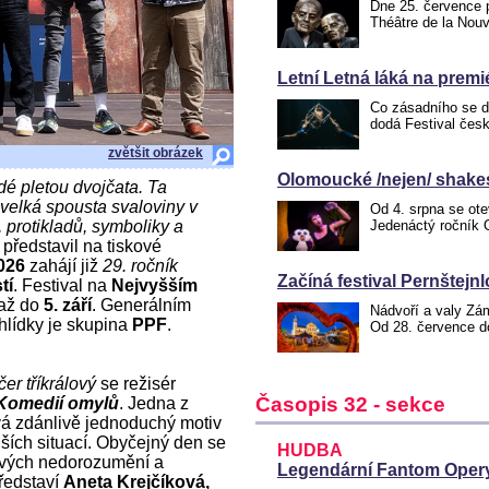
Dne 25. července p
Théâtre de la Nouv
Letní Letná láká na premi
Co zásadního se d
dodá Festival čes
zvětšit obrázek
Olomoucké /nejen/ shakes
dé pletou dvojčata. Ta
 velká spousta svaloviny v
Od 4. srpna se ote
protikladů, symboliky a
Jedenáctý ročník
představil na tiskové
026
zahájí již
29. ročník
Začíná festival Pernštejn
tí
. Festival na
Nejvyšším
 až do
5. září
. Generálním
Nádvoří a valy Zám
hlídky je skupina
PPF
.
Od 28. července d
er tříkrálový
se režisér
Časopis 32 - sekce
Komedií omylů
. Jedna z
á zdánlivě jednoduchý motiv
jších situací. Obyčejný den se
HUDBA
nivých nedorozumění a
Legendární Fantom Opery
ředstaví
Aneta Krejčíková,