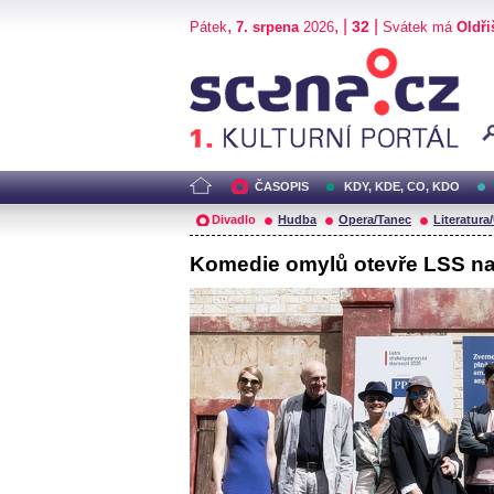
,
, |
|
32
Pátek
7. srpena
2026
Svátek má
Oldři
Scéna.cz
ČASOPIS
KDY, KDE, CO, KDO
Divadlo
Hudba
Opera/Tanec
Literatura
Komedie omylů otevře LSS n