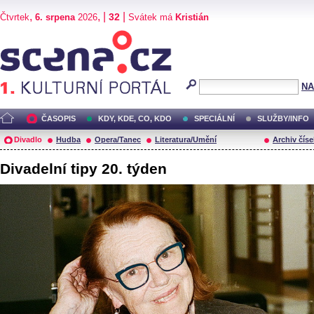
,
, |
|
32
Čtvrtek
6. srpena
2026
Svátek má
Kristián
Scéna.cz
NA
ČASOPIS
KDY, KDE, CO, KDO
SPECIÁLNÍ
SLUŽBY/INFO
Divadlo
Hudba
Opera/Tanec
Literatura/Umění
Archiv číse
Divadelní tipy 20. týden