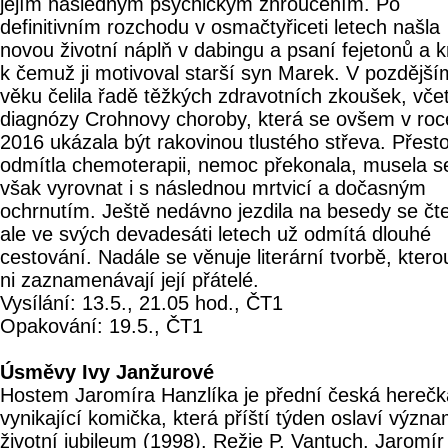
jejím následným psychickým zhroucením. Po
definitivním rozchodu v osmačtyřiceti letech našla
novou životní náplň v dabingu a psaní fejetonů a k
k čemuž ji motivoval starší syn Marek. V pozdější
věku čelila řadě těžkých zdravotních zkoušek, vče
diagnózy Crohnovy choroby, která se ovšem v roc
2016 ukázala být rakovinou tlustého střeva. Přest
odmítla chemoterapii, nemoc překonala, musela s
však vyrovnat i s následnou mrtvicí a dočasným
ochrnutím. Ještě nedávno jezdila na besedy se čte
ale ve svých devadesáti letech už odmítá dlouhé
cestování. Nadále se věnuje literární tvorbě, ktero
ni zaznamenávají její přátelé.
Vysílání: 13.5., 21.05 hod., ČT1
Opakování: 19.5., ČT1
Úsměvy Ivy Janžurové
Hostem Jaromíra Hanzlíka je přední česká herečk
vynikající komička, která příští týden oslaví význ
životní jubileum (1998). Režie P. Vantuch. Jaromír