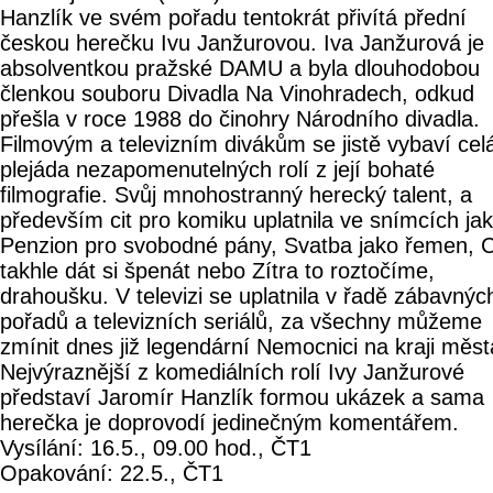
Hanzlík ve svém pořadu tentokrát přivítá přední
českou herečku Ivu Janžurovou. Iva Janžurová je
absolventkou pražské DAMU a byla dlouhodobou
členkou souboru Divadla Na Vinohradech, odkud
přešla v roce 1988 do činohry Národního divadla.
Filmovým a televizním divákům se jistě vybaví cel
plejáda nezapomenutelných rolí z její bohaté
filmografie. Svůj mnohostranný herecký talent, a
především cit pro komiku uplatnila ve snímcích ja
Penzion pro svobodné pány, Svatba jako řemen, 
takhle dát si špenát nebo Zítra to roztočíme,
drahoušku. V televizi se uplatnila v řadě zábavnýc
pořadů a televizních seriálů, za všechny můžeme
zmínit dnes již legendární Nemocnici na kraji měst
Nejvýraznější z komediálních rolí Ivy Janžurové
představí Jaromír Hanzlík formou ukázek a sama
herečka je doprovodí jedinečným komentářem.
Vysílání: 16.5., 09.00 hod., ČT1
Opakování: 22.5., ČT1