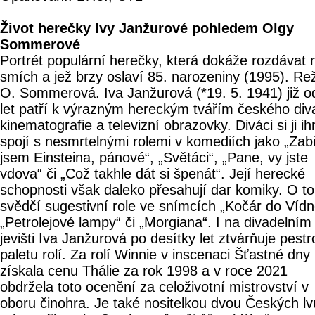
Život herečky Ivy Janžurové pohledem Olgy
Sommerové
Portrét populární herečky, která dokáže rozdávat 
smích a jež brzy oslaví 85. narozeniny (1995). Re
O. Sommerová. Iva Janžurová (*19. 5. 1941) již o
let patří k výrazným hereckým tvářím českého div
kinematografie a televizní obrazovky. Diváci si ji i
spojí s nesmrtelnými rolemi v komediích jako „Zabi
jsem Einsteina, pánové“, „Světáci“, „Pane, vy jste
vdova“ či „Což takhle dát si špenát“. Její herecké
schopnosti však daleko přesahují dar komiky. O t
svědčí sugestivní role ve snímcích „Kočár do Vídn
„Petrolejové lampy“ či „Morgiana“. I na divadelním
jevišti Iva Janžurová po desítky let ztvárňuje pestr
paletu rolí. Za rolí Winnie v inscenaci Šťastné dny
získala cenu Thálie za rok 1998 a v roce 2021
obdržela toto ocenění za celoživotní mistrovství v
oboru činohra. Je také nositelkou dvou Českých lv