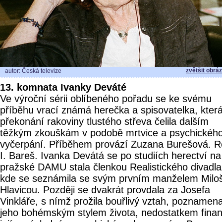
zvětšit obrá
autor: Česká televize
13. komnata Ivanky Deváté
Ve výroční sérii oblíbeného pořadu se ke svému
příběhu vrací známá herečka a spisovatelka, kter
překonání rakoviny tlustého střeva čelila dalším
těžkým zkouškám v podobě mrtvice a psychickéh
vyčerpání. Příběhem provází Zuzana Burešová. R
I. Bareš. Ivanka Devátá se po studiích herectví na
pražské DAMU stala členkou Realistického divadla
kde se seznámila se svým prvním manželem Mil
Hlavicou. Později se dvakrát provdala za Josefa
Vinkláře, s nímž prožila bouřlivý vztah, poznamen
jeho bohémským stylem života, nedostatkem financ