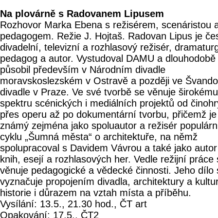
Na plovárně s Radovanem Lipusem
Rozhovor Marka Ebena s režisérem, scenáristou 
pedagogem. Režie J. Hojtaš. Radovan Lipus je če
divadelní, televizní a rozhlasový režisér, dramatur
pedagog a autor. Vystudoval DAMU a dlouhodobě
působil především v Národním divadle
moravskoslezském v Ostravě a později ve Švand
divadle v Praze. Ve své tvorbě se věnuje širokému
spektru scénických i mediálních projektů od činohr
přes operu až po dokumentární tvorbu, přičemž je
známý zejména jako spoluautor a režisér populárn
cyklu „Šumná města“ o architektuře, na němž
spolupracoval s Davidem Vávrou a také jako autor
knih, esejí a rozhlasových her. Vedle režijní práce
věnuje pedagogické a vědecké činnosti. Jeho dílo 
vyznačuje propojením divadla, architektury a kultu
historie i důrazem na vztah místa a příběhu.
Vysílání: 13.5., 21.30 hod., ČT art
Opakování: 17.5., ČT2