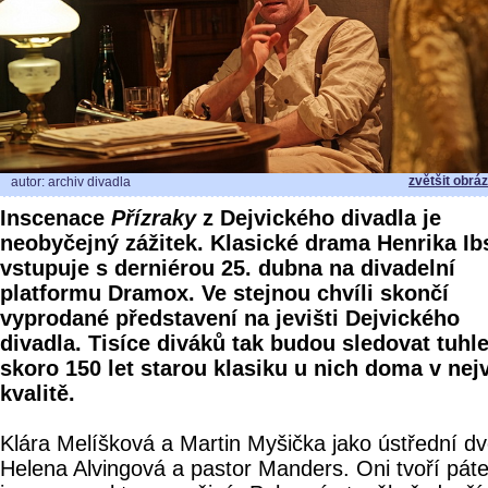
zvětšit obrá
autor: archiv divadla
Inscenace
Přízraky
z Dejvického divadla je
neobyčejný zážitek. Klasické drama Henrika I
vstupuje s derniérou 25. dubna na divadelní
platformu Dramox. Ve stejnou chvíli skončí
vyprodané představení na jevišti Dejvického
divadla. Tisíce diváků tak budou sledovat tuhl
skoro 150 let starou klasiku u nich doma v nej
kvalitě.
Klára Melíšková a Martin Myšička jako ústřední dv
Helena Alvingová a pastor Manders. Oni tvoří páte