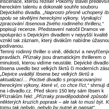
inscenace, kterou režisér Pokorný stavěl předevš
hereckém talentu a dokonalé souhře souboru
Dejvického divadla.
„Naprosto přesně uchopený I
spolu se skvělými hereckými výkony. Vynikající
zpracování Ibsenova živého rodinného thrilleru,“
popisují recenze. Představení natočil Dramox ve
spolupráci s Dejvickým divadlem v nejvyšší kvalitě
vznikl tak záznam, který divákům nabídne úžasno
podívanou.
Temný rodinný thriller o vině, dědictví a nevyřčený
pravdách.
Přízraky
jsou dramatickým thrillerem o
minulosti, kterou vidíme neustále. Dejvické divadlo
Ibsena uvedlo bez velkých škrtů či moderních zás
„Dejvice uvádějí Ibsena bez velkých škrtů a
aktualizací… Poctivé divadlo s propracovanými
hereckými výkony, které ví, co chce říct,“
shrnují d
na i-divadlo.cz. Před skoro 150 lety sám Ibsen k
Přízrakům řekl:
„Přízraky pravděpodobně způsobí
některých kruzích poprask – ale tak to musí být. 
tomu tak nebylo, nebylo by nutné je napsat“
.