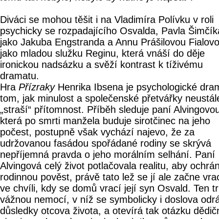
Diváci se mohou těšit i na Vladimíra Polívku v roli
psychicky se rozpadajícího Osvalda, Pavla Šimčík
jako Jakuba Engstranda a Annu Prášilovou Fialov
jako mladou služku Reginu, která vnáší do děje
ironickou nadsázku a svěží kontrast k tíživému
dramatu.
Hra
Přízraky
Henrika Ibsena je psychologické dra
tom, jak minulost a společenské přetvářky neustál
„straší“ přítomnost. Příběh sleduje paní Alvingovo
která po smrti manžela buduje sirotčinec na jeho
počest, postupně však vychází najevo, že za
udržovanou fasádou spořádané rodiny se skrývá
nepříjemná pravda o jeho morálním selhání. Paní
Alvingová celý život potlačovala realitu, aby ochrán
rodinnou pověst, právě tato lež se jí ale začne vra
ve chvíli, kdy se domů vrací její syn Osvald. Ten tr
vážnou nemocí, v níž se symbolicky i doslova odrá
důsledky otcova života, a otevírá tak otázku dědič