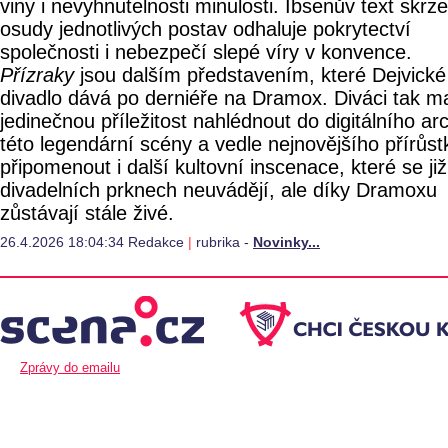
viny i nevyhnutelnosti minulosti. Ibsenův text skrze
osudy jednotlivých postav odhaluje pokrytectví
společnosti i nebezpečí slepé víry v konvence.
Přízraky
jsou dalším představením, které Dejvické
divadlo dává po derniéře na Dramox. Diváci tak ma
jedinečnou příležitost nahlédnout do digitálního ar
této legendární scény a vedle nejnovějšího přírůst
připomenout i další kultovní inscenace, které se ji
divadelních prknech neuvádějí, ale díky Dramoxu
zůstávají stále živé.
26.4.2026 18:04:34 Redakce
|
rubrika -
Novinky...
Zprávy do emailu