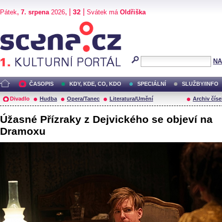
,
, |
|
32
Pátek
7. srpena
2026
Svátek má
Oldřiška
Scéna.cz
NA
ČASOPIS
KDY, KDE, CO, KDO
SPECIÁLNÍ
SLUŽBY/INFO
Divadlo
Hudba
Opera/Tanec
Literatura/Umění
Archiv číse
Úžasné Přízraky z Dejvického se objeví na
Dramoxu