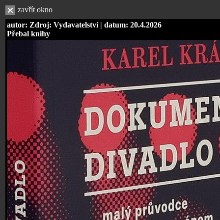
zavřít okno
autor: Zdroj: Vydavatelství | datum: 20.4.2026
Přebal knihy